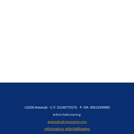
©2026 Antonutti · C.F. 01240770170 · P. IVA: 00613340983
whistleblowing
antonutti.wb.teseoerm.com
informativa whistleblowing